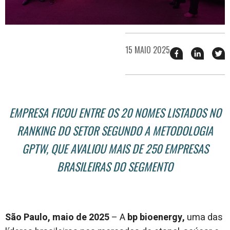
15 MAIO 2025
Compartilhar
Compart
T
esse
esse
e
post
post
n
no
no
j
Facebook
linkedin
EMPRESA FICOU ENTRE OS 20 NOMES LISTADOS NO
RANKING DO SETOR SEGUNDO A METODOLOGIA
GPTW, QUE AVALIOU MAIS DE 250 EMPRESAS
BRASILEIRAS DO SEGMENTO
São Paulo, maio de 2025
– A
bp bioenergy,
uma das