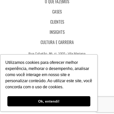
O QUE FAZEMOS
CASES
CLIENTES
INSIGHTS
CULTURA E CARREIRA
Rua Cubatão, 86, cj. 1005 - Vila Mariana
São Paulo - SP - Brasil - CEP 04013-000
Utilizamos cookies para oferecer melhor
experiência, melhorar o desempenho, analisar
CÓDIGO DE ÉTICA
como você interage em nosso site e
CANAL DE DENÚNCIAS
personalizar conteúdo. Ao utilizar este site, você
concorda com o uso de cookies.
(11) 3388.3040
Acesse
Acesse
Acesse
Acesse
Acesse
Acesse
Ok, entendi!
nosso
nosso
nosso
nosso
nosso
nosso
Facebook
Instagram
Linkedin
Whatsapp
Twitter
Canal
do