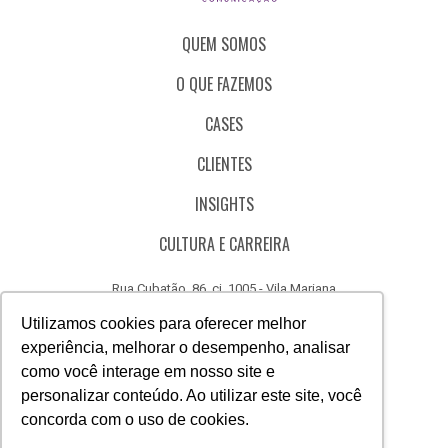
QUEM SOMOS
O QUE FAZEMOS
CASES
CLIENTES
INSIGHTS
CULTURA E CARREIRA
Rua Cubatão, 86, cj. 1005 - Vila Mariana
São Paulo - SP - Brasil - CEP 04013-000
Utilizamos cookies para oferecer melhor
experiência, melhorar o desempenho, analisar
CÓDIGO DE ÉTICA
como você interage em nosso site e
CANAL DE DENÚNCIAS
personalizar conteúdo. Ao utilizar este site, você
concorda com o uso de cookies.
(11) 3388.3040