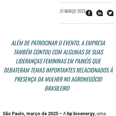
21 MARÇO 2025
Compartilhar
Compart
T
esse
esse
e
post
post
n
no
no
j
Facebook
linkedin
ALÉM DE PATROCINAR O EVENTO, A EMPRESA
TAMBÉM CONTOU COM ALGUMAS DE SUAS
LIDERANÇAS FEMININAS EM PAINÉIS QUE
DEBATERAM TEMAS IMPORTANTES RELACIONADOS À
PRESENÇA DA MULHER NO AGRONEGÓCIO
BRASILEIRO
São Paulo, março de 2025 –
A
bp bioenergy
, uma