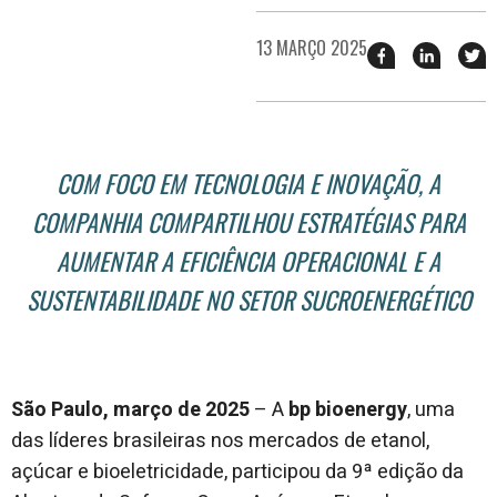
13 MARÇO 2025
Compartilhar
Compart
T
esse
esse
e
post
post
n
no
no
j
Facebook
linkedin
COM FOCO EM TECNOLOGIA E INOVAÇÃO, A
COMPANHIA COMPARTILHOU ESTRATÉGIAS PARA
AUMENTAR A EFICIÊNCIA OPERACIONAL E A
SUSTENTABILIDADE NO SETOR SUCROENERGÉTICO
São Paulo, março de 2025
– A
bp bioenergy
, uma
das líderes brasileiras nos mercados de etanol,
açúcar e bioeletricidade, participou da 9ª edição da