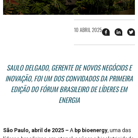
10 ABRIL 2025
Compartilhar
Compart
T
esse
esse
e
post
post
n
no
no
j
Facebook
linkedin
SAULO DELGADO, GERENTE DE NOVOS NEGÓCIOS E
INOVAÇÃO, FOI UM DOS CONVIDADOS DA PRIMEIRA
EDIÇÃO DO FÓRUM BRASILEIRO DE LÍDERES EM
ENERGIA
São Paulo, abril de 2025 –
A
bp bioenergy
, uma das