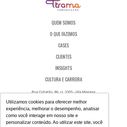
QUEM SOMOS
O QUE FAZEMOS
CASES
CLIENTES
INSIGHTS
CULTURA E CARREIRA
Rua Cubatão, 86, cj. 1005 - Vila Mariana
São Paulo - SP - Brasil - CEP 04013-000
Utilizamos cookies para oferecer melhor
experiência, melhorar o desempenho, analisar
CÓDIGO DE ÉTICA
como você interage em nosso site e
CANAL DE DENÚNCIAS
personalizar conteúdo. Ao utilizar este site, você