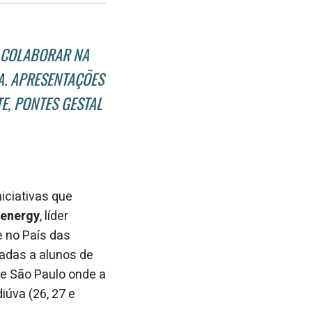
no
no
janela
Facebook
linkedin
A COLABORAR NA
A. APRESENTAÇÕES
E, PONTES GESTAL
iciativas que
oenergy
, líder
ce no País das
tadas a alunos de
de São Paulo onde a
iúva (26, 27 e