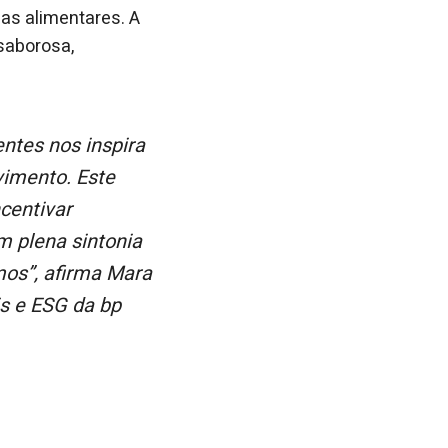
as alimentares. A
 saborosa,
vimento. Este
ncentivar
m plena sintonia
os”, afirma Mara
is e ESG da bp