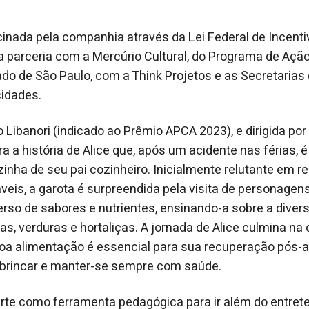
ocinada pela companhia através da Lei Federal de Incenti
da parceria com a Mercúrio Cultural, do Programa de Ação
do de São Paulo, com a Think Projetos e as Secretarias 
idades.
 Libanori (indicado ao Prêmio APCA 2023), e dirigida por 
ra a história de Alice que, após um acidente nas férias, 
zinha de seu pai cozinheiro. Inicialmente relutante em r
veis, a garota é surpreendida pela visita de personagen
rso de sabores e nutrientes, ensinando-a sobre a diver
tas, verduras e hortaliças. A jornada de Alice culmina 
a alimentação é essencial para sua recuperação pós-ac
a brincar e manter-se sempre com saúde.
a arte como ferramenta pedagógica para ir além do entret