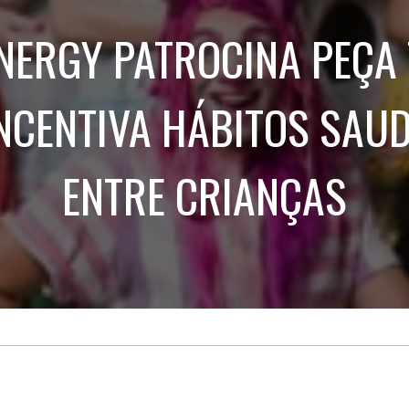
Treinamento
Stake
de
Aculturamento
NERGY PATROCINA PEÇA
Eventos
Corpo
Comunicação
Integrada
Relatórios de
Susten
NCENTIVA HÁBITOS SAU
ENTRE CRIANÇAS