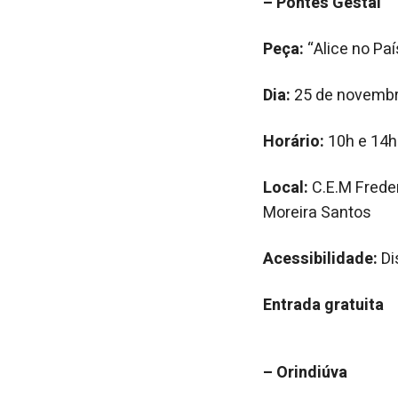
– Pontes Gestal
Peça:
“Alice no Paí
Dia:
25 de novembro
Horário:
10h e 14h
Local:
C.E.M Frede
Moreira Santos
Acessibilidade:
Di
Entrada gratuita
– Orindiúva