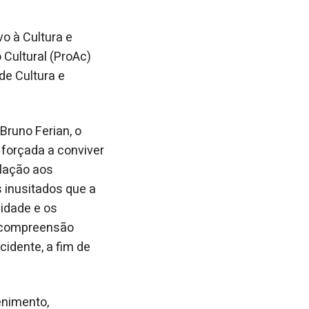
vo à Cultura e
 Cultural (ProAc)
de Cultura e
Bruno Ferian, o
é forçada a conviver
elação aos
s inusitados que a
sidade e os
na compreensão
idente, a fim de
enimento,