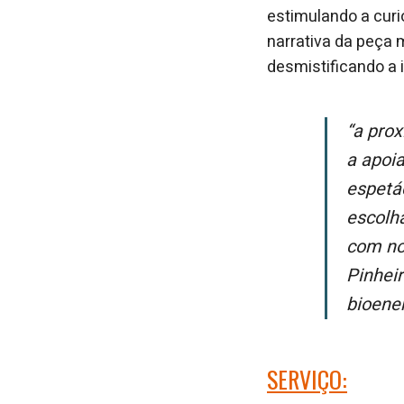
estimulando a curi
narrativa da peça 
desmistificando a i
“A proximidade com as comunidades onde estamos presentes nos inspira
a apoi
espetác
escolh
com no
Pinheir
bioene
SERVIÇO: