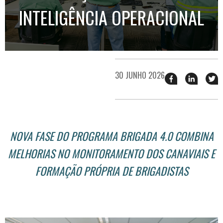
INTELIGÊNCIA OPERACIONAL
30 JUNHO 2026
Compartilhar
Compart
T
esse
esse
e
post
post
n
no
no
j
Facebook
linkedin
NOVA FASE DO PROGRAMA BRIGADA 4.0 COMBINA
MELHORIAS NO MONITORAMENTO DOS CANAVIAIS E
FORMAÇÃO PRÓPRIA DE BRIGADISTAS