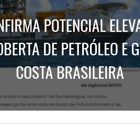
Treinamento
Stake
de
Aculturamento
Eventos
NFIRMA POTENCIAL ELEV
Corpo
Comunicação
Integrada
Relatórios de
Susten
BERTA DE PETRÓLEO E 
COSTA BRASILEIRA