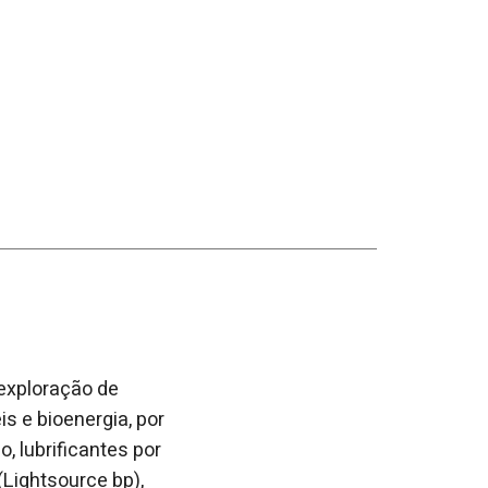
 exploração de
s e bioenergia, por
, lubrificantes por
(Lightsource bp),