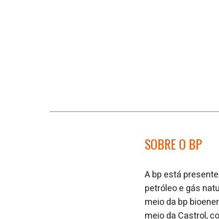
SOBRE O BP
A bp está presente
petróleo e gás nat
meio da bp bioener
meio da Castrol, c