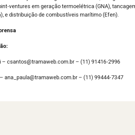
joint-ventures em geração termoelétrica (GNA), tancagem
), e distribuição de combustíveis marítimo (Efen).
prensa
ão:
si – csantos@tramaweb.com.br – (11) 91416-2996
a – ana_paula@tramaweb.com.br – (11) 99444-7347