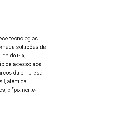
ece tecnologias
ornece soluções de
ude do Pix,
ção de acesso aos
marcos da empresa
il, além da
, o “pix norte-