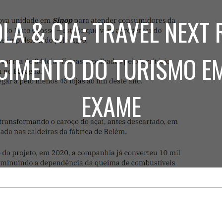
Treinamento
Stake
de
Aculturamento
LA & CIA: TRAVEL NEXT 
Eventos
Corpo
Comunicação
Integrada
Relatórios de
Susten
CIMENTO DO TURISMO EM
EXAME