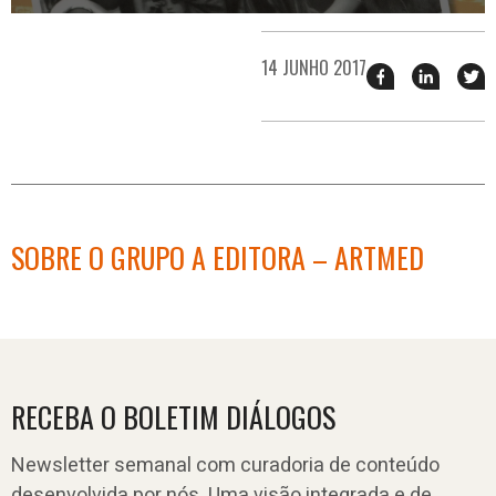
14 JUNHO 2017
Compartilhar
Compart
T
esse
esse
e
post
post
n
no
no
j
Facebook
linkedin
SOBRE O GRUPO A EDITORA – ARTMED
RECEBA O BOLETIM DIÁLOGOS
Newsletter semanal com curadoria de conteúdo
desenvolvida por nós. Uma visão integrada e de