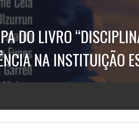
Treinamento
Stake
de
Aculturamento
Eventos
Corpo
Comunicação
Integrada
Relatórios de
PA DO LIVRO “DISCIPLIN
Susten
ÊNCIA NA INSTITUIÇÃO E