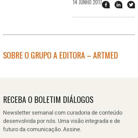
14 JUNHO 2017
Compartilhar
Compart
T
esse
esse
e
post
post
n
no
no
j
Facebook
linkedin
SOBRE O GRUPO A EDITORA – ARTMED
RECEBA O BOLETIM DIÁLOGOS
Newsletter semanal com curadoria de conteúdo
desenvolvida por nós. Uma visão integrada e de
futuro da comunicação. Assine.