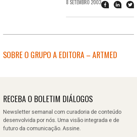
8 SETEMBRO 2003
Compartilhar
Compart
T
esse
esse
e
post
post
n
no
no
j
Facebook
linkedin
SOBRE O GRUPO A EDITORA – ARTMED
RECEBA O BOLETIM DIÁLOGOS
Newsletter semanal com curadoria de conteúdo
desenvolvida por nós. Uma visão integrada e de
futuro da comunicação. Assine.