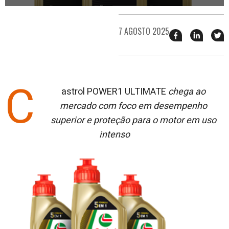
7 AGOSTO 2025
Compartilhar
Compart
T
esse
esse
e
post
post
n
no
no
j
Facebook
linkedin
C
astrol POWER1 ULTIMATE
chega ao
mercado com foco em desempenho
superior e proteção para o motor em uso
intenso