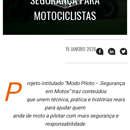
MOTOCICLISTAS
19 JANEIRO 2026
Compartilhar
Compart
T
esse
esse
e
post
post
n
no
no
j
Facebook
linkedin
P
rojeto intitulado “Modo Piloto – Segurança
em Motos” traz conteúdos
que unem técnica, prática e histórias reais
para ajudar quem
anda de moto a pilotar com mais segurança e
responsabilidade