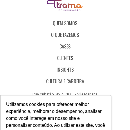
QUEM SOMOS
O QUE FAZEMOS
CASES
CLIENTES
INSIGHTS
CULTURA E CARREIRA
Rua Cubatão, 86, cj. 1005 - Vila Mariana
São Paulo - SP - Brasil - CEP 04013-000
Utilizamos cookies para oferecer melhor
experiência, melhorar o desempenho, analisar
CÓDIGO DE ÉTICA
como você interage em nosso site e
CANAL DE DENÚNCIAS
personalizar conteúdo. Ao utilizar este site, você