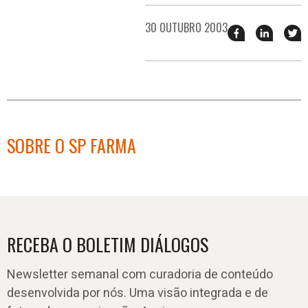
30 OUTUBRO 2003
Compartilhar
Compart
T
esse
esse
e
post
post
n
no
no
j
Facebook
linkedin
SOBRE O SP FARMA
RECEBA O BOLETIM DIÁLOGOS
Newsletter semanal com curadoria de conteúdo
desenvolvida por nós. Uma visão integrada e de