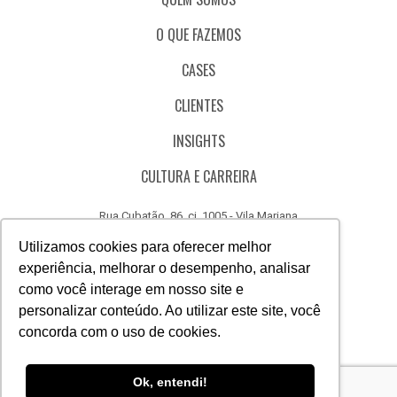
O QUE FAZEMOS
CASES
CLIENTES
INSIGHTS
CULTURA E CARREIRA
Rua Cubatão, 86, cj. 1005 - Vila Mariana
São Paulo - SP - Brasil - CEP 04013-000
Utilizamos cookies para oferecer melhor
experiência, melhorar o desempenho, analisar
CÓDIGO DE ÉTICA
como você interage em nosso site e
CANAL DE DENÚNCIAS
personalizar conteúdo. Ao utilizar este site, você
concorda com o uso de cookies.
(11) 3388.3040
Acesse
Acesse
Acesse
Acesse
Acesse
Acesse
Ok, entendi!
nosso
nosso
nosso
nosso
nosso
nosso