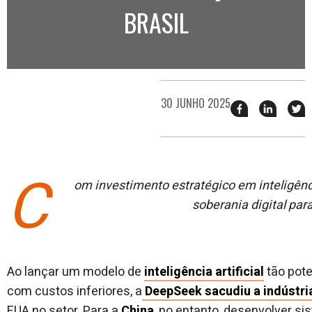
BRASIL
30 JUNHO 2025
Compartilhar
Compart
T
esse
esse
e
post
post
n
no
no
j
Facebook
linkedin
C
om investimento estratégico em inteligênc
soberania digital para
Ao lançar um modelo de
inteligência artificial
tão pote
com custos inferiores, a
DeepSeek sacudiu a indústri
EUA no setor. Para a
China
, no entanto, desenvolver s