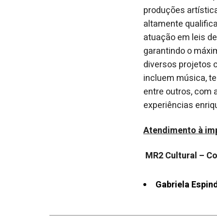
produções artísti
altamente qualific
atuação em leis 
garantindo o máxim
diversos projetos 
incluem música, teat
entre outros, com 
experiências enriq
Atendimento à im
MR2 Cultural – C
Gabriela Espin