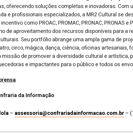
cas, oferecendo soluções completas e inovadoras. Com 
ada e profissionais especializados, a MR2 Cultural se de
de incentivo como PROAC, PROMAC, PRONAC, PRONAS e
o de aproveitamento dos recursos disponíveis para a r
culturais. Seu portfólio abrange uma ampla gama de pro
ro, circo, mágica, dança, ciência, oficinas artesanais, fot
a missão de promover a diversidade cultural e artística,
uecedoras e impactantes para o público e todos os envo
prensa
onfraria da Informação
dola
–
assessoria@confrariadainformacao.com.br
– (