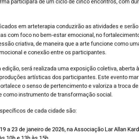
rma participará de um ciclo de cinco encontros, com du
ificados em arteterapia conduzirão as atividades e serã
cas com foco no bem-estar emocional, no fortaleciment
essão criativa, de maneira que a arte funcione como um
emocional e conexão entre os participantes.
 edição, será realizada uma exposição coletiva, aberta
roduções artísticas dos participantes. Este evento ma
fortalece o senso de pertencimento e valoriza a troca de
e como instrumento de transformação social.
específicos de cada cidade são:
19 a 23 de janeiro de 2026, na Associação Lar Allan Kar
 às 10h e 13h às 15h.