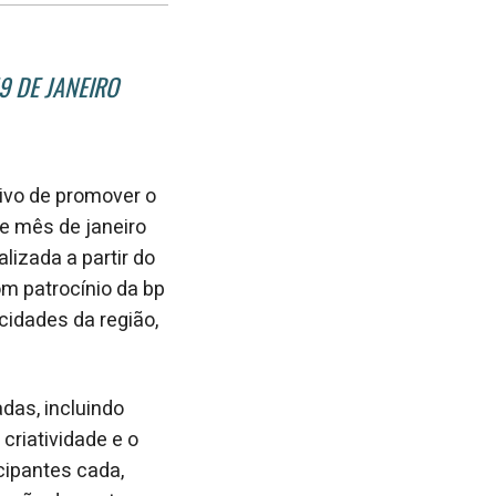
no
no
janela
Facebook
linkedin
9 DE JANEIRO
tivo de promover o
e mês de janeiro
alizada a partir do
m patrocínio da bp
idades da região,
adas, incluindo
 criatividade e o
cipantes cada,