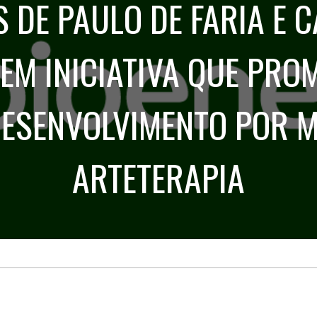
S DE PAULO DE FARIA E 
Treinamento
Stake
de
Aculturamento
Eventos
Corpo
Comunicação
EM INICIATIVA QUE PRO
Integrada
Relatórios de
Susten
ESENVOLVIMENTO POR M
ARTETERAPIA