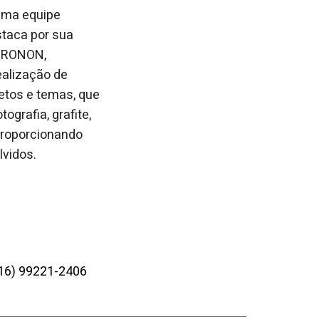
uma equipe
staca por sua
 PRONON,
ealização de
jetos e temas, que
ografia, grafite,
 proporcionando
lvidos.
16) 99221-2406