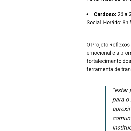
Cardoso:
26 a 3
Social. Horário: 8h
O Projeto Reflexos
emocional e a prom
fortalecimento dos
ferramenta de tra
“Estar presente nas regiões onde operamos também significa contribuir
para o 
aproxi
comunit
Institu