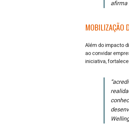
afirma
MOBILIZAÇÃO D
Além do impacto di
ao convidar empres
iniciativa, fortal
“Acreditamos no poder da educação e da inovação para transformar
realid
conheci
desenv
Wellin