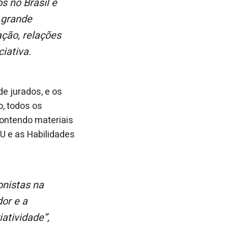
 no Brasil e
 grande
ação, relações
ciativa.
e jurados, e os
, todos os
contendo materiais
U e as Habilidades
or e a
atividade”,