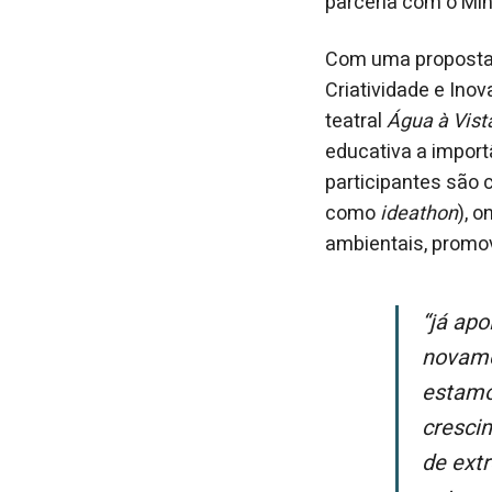
parceria com o Mini
Com uma proposta d
Criatividade e Ino
teatral
Água à Vist
educativa a import
participantes são
como
ideathon
), 
ambientais, promov
“Já apoiamos edições passadas deste projeto e estamos felizes em dar
novamen
estamo
cresci
de ext