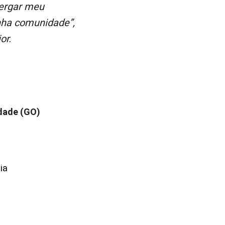
inha comunidade”,
or.
idade (GO)
ia