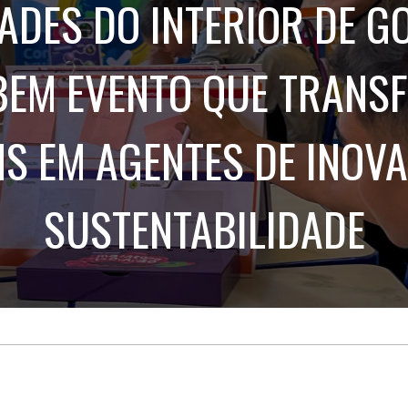
ADES DO INTERIOR DE G
Treinamento
Stake
de
Aculturamento
Eventos
Corpo
Comunicação
BEM EVENTO QUE TRANS
Integrada
Relatórios de
Susten
NS EM AGENTES DE INOVA
SUSTENTABILIDADE