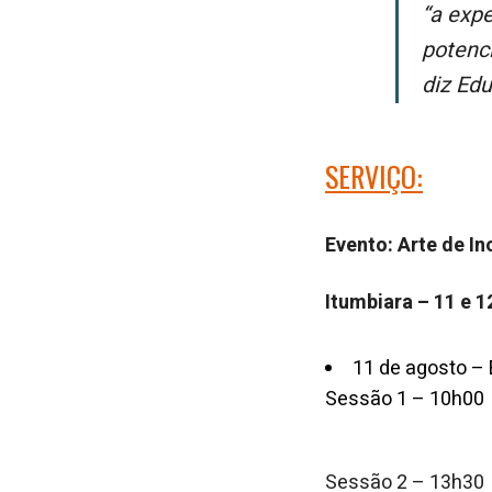
“A experiência na Maratona de Inovação me ajudou a enxergar meu
potenc
diz Edu
SERVIÇO:
Evento: Arte de I
Itumbiara – 11 e 
11 de agosto – 
Sessão 1 – 10h00
Sessão 2 – 13h30