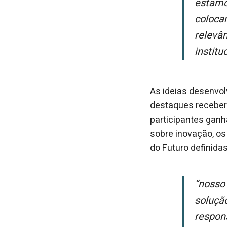
estamo
coloca
relevâ
institu
As ideias desenvol
destaques receberã
participantes ganh
sobre inovação, os
do Futuro definida
“Nosso objetivo é inspirar os jovens a se tornarem protagonistas na
soluçã
respons