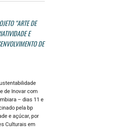
no
no
janela
Facebook
linkedin
OJETO “ARTE DE
ATIVIDADE E
SENVOLVIMENTO DE
sustentabilidade
te de Inovar com
umbiara – dias 11 e
cinado pela bp
ade e açúcar, por
es Culturais em