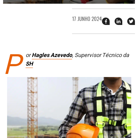
17 JUNHO 2024
Compartilhar
Compart
T
esse
esse
e
post
post
n
no
no
j
Facebook
linkedin
P
or
Hagles Azevedo
,
Supervisor Técnico da
SH