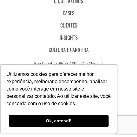
O QUE FAZEMOS
CASES
CLIENTES
INSIGHTS
CULTURA E CARREIRA
Rua Cubatão, 86, cj. 1005 - Vila Mariana
São Paulo - SP - Brasil - CEP 04013-000
Utilizamos cookies para oferecer melhor
experiência, melhorar o desempenho, analisar
CÓDIGO DE ÉTICA
como você interage em nosso site e
CANAL DE DENÚNCIAS
personalizar conteúdo. Ao utilizar este site, você
concorda com o uso de cookies.
(11) 3388.3040
Acesse
Acesse
Acesse
Acesse
Acesse
Acesse
Ok, entendi!
nosso
nosso
nosso
nosso
nosso
nosso
Facebook
Instagram
Linkedin
Whatsapp
Twitter
Canal
do