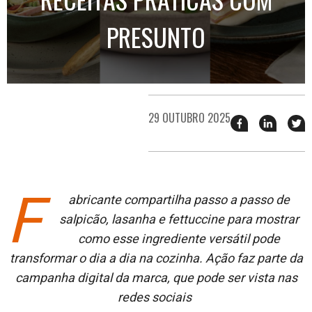
PRESUNTO
29 OUTUBRO 2025
Compartilhar
Compart
T
esse
esse
e
post
post
n
no
no
j
Facebook
linkedin
F
abricante compartilha passo a passo de
salpicão, lasanha e fettuccine para mostrar
como esse ingrediente versátil pode
transformar o dia a dia na cozinha. Ação faz parte da
campanha digital da marca, que pode ser vista nas
redes sociais