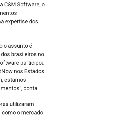
da C&M Software, o
amentos
na expertise dos
o o assunto é
dos brasileiros no
oftware participou
FedNow nos Estados
m, estamos
mentos”, conta.
es utilizaram
m como o mercado