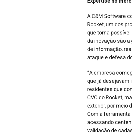
Expertise no mer
A C&M Software co
Rocket, um dos pr
que torna possível
da inovação são a 
de informação, rea
ataque e defesa do
“A empresa começou
que já desejavam 
residentes que co
CVC do Rocket, mar
exterior, por meio
Com a ferramenta 
acessando centenas
validação de cadas