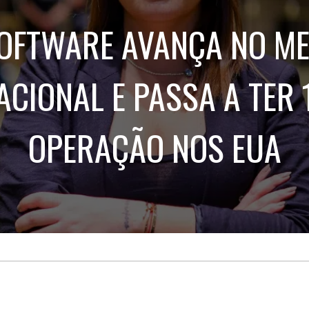
Treinamento
Stake
de
Aculturamento
OFTWARE AVANÇA NO M
Eventos
Corpo
Comunicação
Integrada
Relatórios de
Susten
ACIONAL E PASSA A TER
OPERAÇÃO NOS EUA