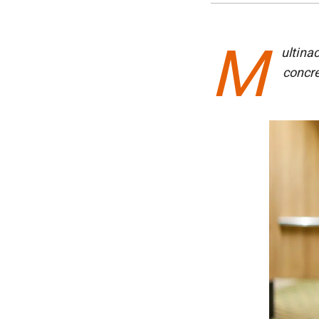
M
ultina
concre