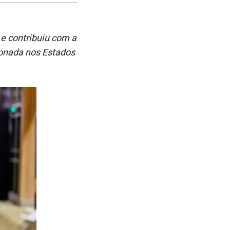
no
no
janela
Facebook
linkedin
 e contribuiu com a
onada nos Estados