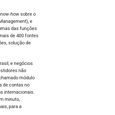
know-how sobre o
 Management), e
lgumas das funções
mais de 400 fontes
ões, solução de
asil, e negócios
stidores não
o chamado módulo
a de contas no
s internacionais.
um minuto,
ais, para a