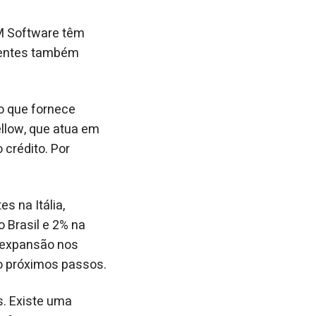
&M Software têm
lientes também
o que fornece
llow, que atua em
 crédito. Por
s na Itália,
 Brasil e 2% na
a expansão nos
mo próximos passos.
s. Existe uma