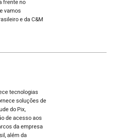
 frente no
ue vamos
asileiro e da C&M
ece tecnologias
ornece soluções de
ude do Pix,
ção de acesso aos
marcos da empresa
il, além da