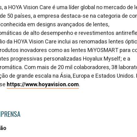
, a HOYA Vision Care é uma líder global no mercado de l
e 50 países, a empresa destaca-se na categoria de con
reconhecida em designs avançados de lentes,
omáticas de alto desempenho e revestimentos antirrefle
ólio da HOYA Vision Care inclui as renomadas lentes ópti
rodutos inovadores como as lentes MiYOSMART para co
ntes progressivas personalizadas Hoyalux Myself; e a
cromática. Com mais de 20 mil colaboradores, 38 labora
ão de grande escala na Ásia, Europa e Estados Unidos.
sse
https://www.hoyavision.com
.
MPRENSA
ção