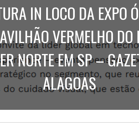
Treinamento
Stake
URA IN LOCO DA EXPO Ó
de
Aculturamento
Eventos
Corpo
Comunicação
Integrada
Relatórios de
PAVILHÃO VERMELHO DO 
Susten
ER NORTE EM SP – GAZE
ALAGOAS