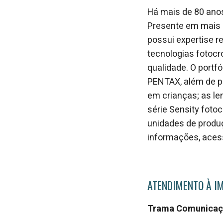
Há mais de 80 anos
Presente em mais d
possui expertise 
tecnologias fotocr
qualidade. O portf
PENTAX, além de p
em crianças; as le
série Sensity foto
unidades de produç
informações, ace
ATENDIMENTO À I
Trama Comunica