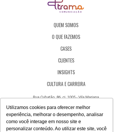
QUEM SOMOS
O QUE FAZEMOS
CASES
CLIENTES
INSIGHTS
CULTURA E CARREIRA
Rua Cubatão, 86, cj. 1005 - Vila Mariana
São Paulo - SP - Brasil - CEP 04013-000
Utilizamos cookies para oferecer melhor
experiência, melhorar o desempenho, analisar
CÓDIGO DE ÉTICA
como você interage em nosso site e
CANAL DE DENÚNCIAS
personalizar conteúdo. Ao utilizar este site, você