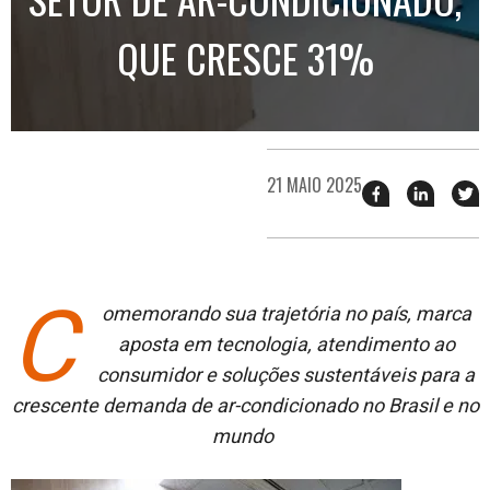
QUE CRESCE 31%
21 MAIO 2025
Compartilhar
Compart
T
esse
esse
e
post
post
n
no
no
j
Facebook
linkedin
C
omemorando sua trajetória no país, marca
aposta em tecnologia, atendimento ao
consumidor e soluções sustentáveis para a
crescente demanda de ar-condicionado no Brasil e no
mundo