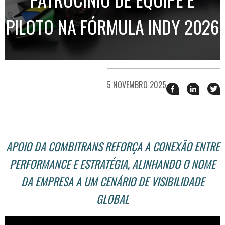
PILOTO NA FÓRMULA INDY 2026
5 NOVEMBRO 2025
Compartilhar
Compart
T
esse
esse
e
post
post
n
no
no
j
Facebook
linkedin
APOIO DA COMBITRANS REFORÇA A CONEXÃO ENTRE
PERFORMANCE E ESTRATÉGIA, ALINHANDO O NOME
DA EMPRESA A UM CENÁRIO DE VISIBILIDADE
GLOBAL