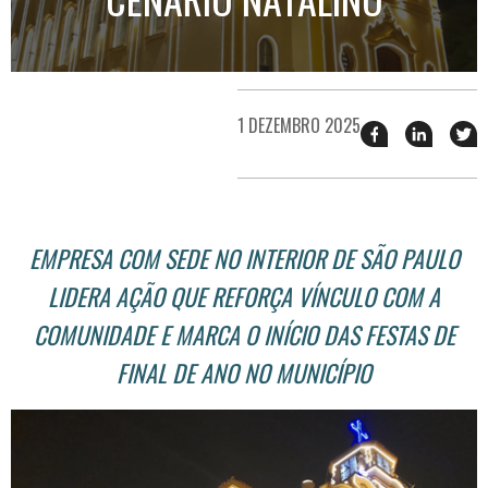
1 DEZEMBRO 2025
Compartilhar
Compart
T
esse
esse
e
post
post
n
no
no
j
Facebook
linkedin
EMPRESA COM SEDE NO INTERIOR DE SÃO PAULO
LIDERA AÇÃO QUE REFORÇA VÍNCULO COM A
COMUNIDADE E MARCA O INÍCIO DAS FESTAS DE
FINAL DE ANO NO MUNICÍPIO