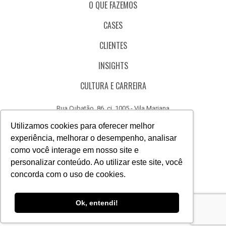
O QUE FAZEMOS
CASES
CLIENTES
INSIGHTS
CULTURA E CARREIRA
Rua Cubatão, 86, cj. 1005 - Vila Mariana
São Paulo - SP - Brasil - CEP 04013-000
Utilizamos cookies para oferecer melhor
experiência, melhorar o desempenho, analisar
CÓDIGO DE ÉTICA
como você interage em nosso site e
CANAL DE DENÚNCIAS
personalizar conteúdo. Ao utilizar este site, você
concorda com o uso de cookies.
(11) 3388.3040
Acesse
Acesse
Acesse
Acesse
Acesse
Acesse
Ok, entendi!
nosso
nosso
nosso
nosso
nosso
nosso
Facebook
Instagram
Linkedin
Whatsapp
Twitter
Canal