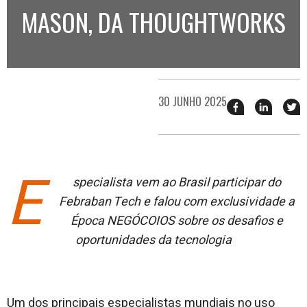
MASON, DA THOUGHTWORKS
30 JUNHO 2025
Compartilhar
Compart
T
esse
esse
e
post
post
n
no
no
j
Facebook
linkedin
E
specialista vem ao Brasil participar do
Febraban Tech e falou com exclusividade a
Época NEGÓCOIOS sobre os desafios e
oportunidades da tecnologia
Um dos principais especialistas mundiais no uso