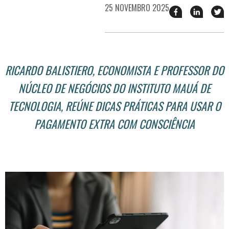
25 NOVEMBRO 2025
Compartilhar
Compart
T
esse
esse
e
post
post
n
no
no
j
Facebook
linkedin
RICARDO BALISTIERO, ECONOMISTA E PROFESSOR DO
NÚCLEO DE NEGÓCIOS DO INSTITUTO MAUÁ DE
TECNOLOGIA, REÚNE DICAS PRÁTICAS PARA USAR O
PAGAMENTO EXTRA COM CONSCIÊNCIA