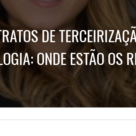
Treinamento
Stake
de
Aculturamento
Eventos
Corpo
Comunicação
Integrada
Relatórios de
RATOS DE TERCEIRIZAÇ
Susten
OGIA: ONDE ESTÃO OS R