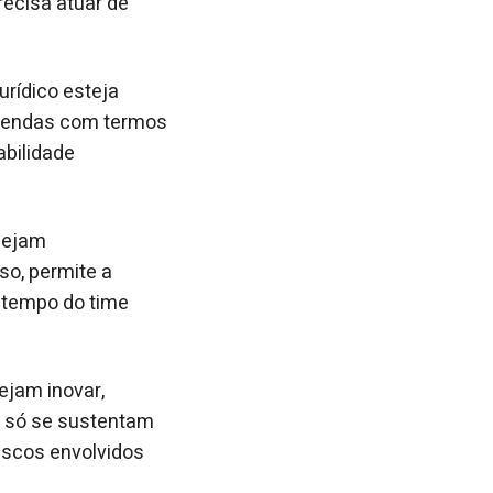
recisa atuar de
urídico esteja
 vendas com termos
abilidade
sejam
so, permite a
o tempo do time
ejam inovar,
os só se sustentam
iscos envolvidos