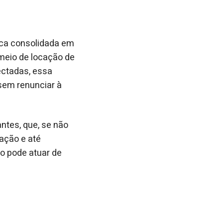
tica consolidada em
meio de locação de
ectadas, essa
sem renunciar à
antes, que, se não
ação e até
co pode atuar de