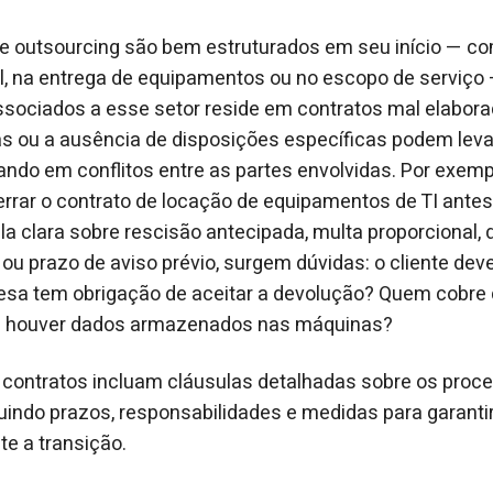
de outsourcing são bem estruturados em seu início — c
l, na entrega de equipamentos ou no escopo de serviço
associados a esse setor reside em contratos mal elabor
s ou a ausência de disposições específicas podem leva
tando em conflitos entre as partes envolvidas. Por exemp
errar o contrato de locação de equipamentos de TI antes
a clara sobre rescisão antecipada, multa proporcional,
u prazo de aviso prévio, surgem dúvidas: o cliente de
esa tem obrigação de aceitar a devolução? Quem cobre
e houver dados armazenados nas máquinas?
 contratos incluam cláusulas detalhadas sobre os proc
uindo prazos, responsabilidades e medidas para garanti
te a transição.