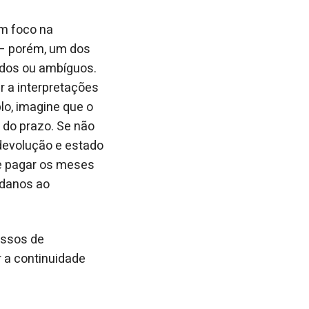
om foco na
 – porém, um dos
ados ou ambíguos.
r a interpretações
lo, imagine que o
 do prazo. Se não
 devolução e estado
ve pagar os meses
 danos ao
essos de
r a continuidade