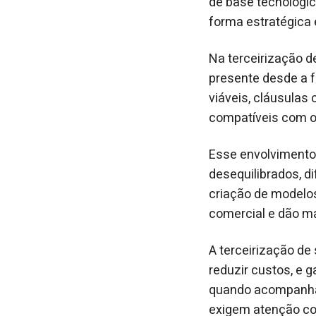
de base tecnológic
forma estratégica 
Na terceirização d
presente desde a 
viáveis, cláusulas
compatíveis com o
Esse envolvimento
desequilibrados, di
criação de modelos
comercial e dão ma
A terceirização de
reduzir custos, e 
quando acompanhado
exigem atenção co