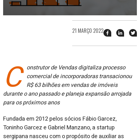
21 MARÇO 2022
Compartilhar
Compart
T
esse
esse
e
post
post
n
no
no
j
Facebook
linkedin
C
onstrutor de Vendas digitaliza processo
comercial de incorporadoras transacionou
R$ 63 bilhões em vendas de imóveis
durante o ano passado e planeja expansão arrojada
para os próximos anos
Fundada em 2012 pelos sócios Fábio Garcez,
Toninho Garcez e Gabriel Manzano, a startup
sergipana nasceu com o propósito de auxiliar as