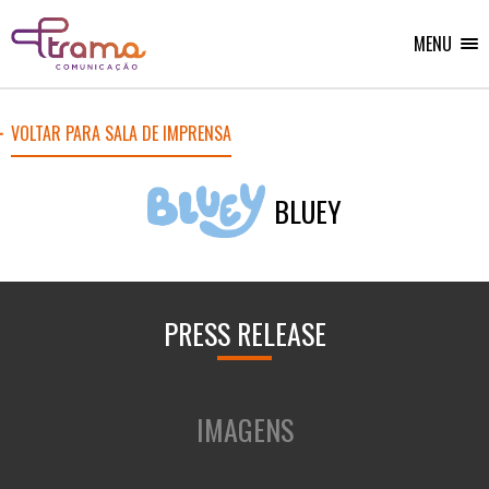
Ir
Ir
Voltar
para
para
para
o
o
MENU
Home
menu
conteúdo
do
do
site
site
VOLTAR PARA SALA DE IMPRENSA
BLUEY
PRESS RELEASE
IMAGENS