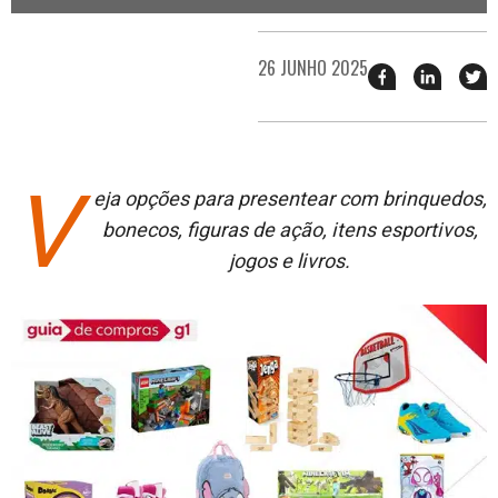
26 JUNHO 2025
Compartilhar
Compart
T
esse
esse
e
post
post
n
no
no
j
Facebook
linkedin
V
eja opções para presentear com brinquedos,
bonecos, figuras de ação, itens esportivos,
jogos e livros.