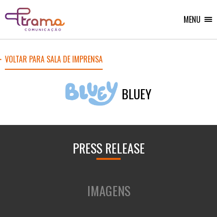
Ir
Ir
Voltar
para
para
para
o
o
MENU
Home
menu
conteúdo
do
do
site
site
VOLTAR PARA SALA DE IMPRENSA
BLUEY
PRESS RELEASE
IMAGENS