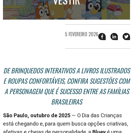
5 FEVEREIRO 2026
Compartilhar
Compart
T
esse
esse
e
post
post
n
no
no
j
Facebook
linkedin
DE BRINQUEDOS INTERATIVOS A LIVROS ILUSTRADOS
E ROUPAS CONFORTÁVEIS, CONFIRA SUGESTÕES COM
A PERSONAGEM QUE É SUCESSO ENTRE AS FAMÍLIAS
BRASILEIRAS
São Paulo, outubro de 2025
— O Dia das Crianças
está chegando e, para quem busca opções criativas,
afetivas e cheias de personalidade, a
Bluey
é uma