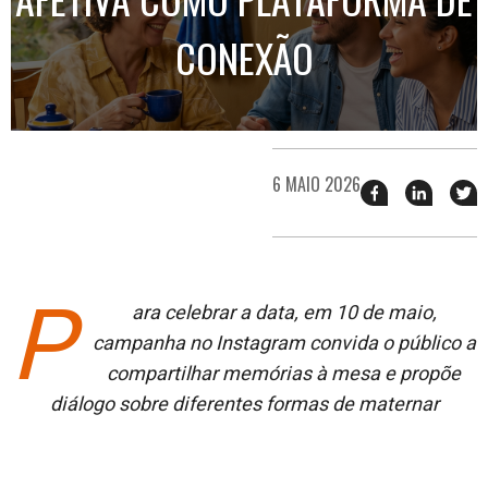
CONEXÃO
6 MAIO 2026
Compartilhar
Compart
T
esse
esse
e
post
post
n
no
no
j
Facebook
linkedin
P
ara celebrar a data, em 10 de maio,
c
ampanha no Instagram convida o público a
compartilhar memórias à mesa e propõe
diálogo sobre diferentes formas de maternar