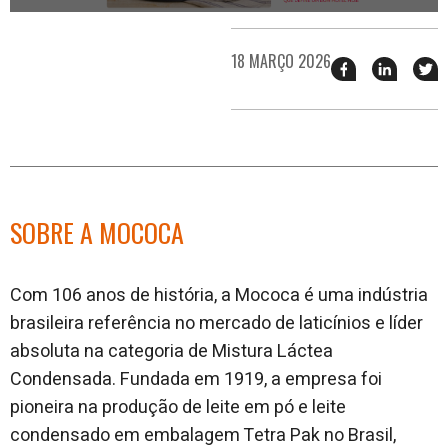
18 MARÇO 2026
Compartilhar
Compart
T
esse
esse
e
post
post
n
no
no
j
Facebook
linkedin
SOBRE A MOCOCA
Com 106 anos de história, a Mococa é uma indústria
brasileira referência no mercado de laticínios e líder
absoluta na categoria de Mistura Láctea
Condensada. Fundada em 1919, a empresa foi
pioneira na produção de leite em pó e leite
condensado em embalagem Tetra Pak no Brasil,