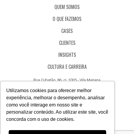
QUEM SOMOS
O QUE FAZEMOS
CASES
CLIENTES
INSIGHTS
CULTURA E CARREIRA
Rua Cubatão, 86, cj. 1005 - Vila Mariana
São Paulo - SP - Brasil - CEP 04013-000
Utilizamos cookies para oferecer melhor
experiência, melhorar o desempenho, analisar
CÓDIGO DE ÉTICA
como você interage em nosso site e
CANAL DE DENÚNCIAS
personalizar conteúdo. Ao utilizar este site, você
concorda com o uso de cookies.
(11) 3388.3040