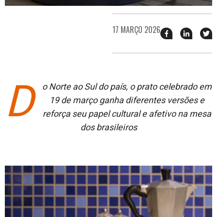
17 MARÇO 2026
Compartilhar
Compart
T
esse
esse
e
post
post
n
no
no
j
Facebook
linkedin
D
o Norte ao Sul do país, o prato celebrado em
19 de março ganha diferentes versões e
reforça seu papel cultural e afetivo na mesa
dos brasileiros