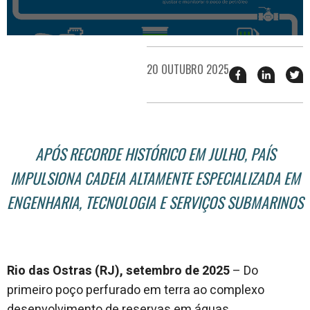
20 OUTUBRO 2025
Compartilhar
Compart
T
esse
esse
e
post
post
n
no
no
j
Facebook
linkedin
APÓS RECORDE HISTÓRICO EM JULHO, PAÍS
IMPULSIONA CADEIA ALTAMENTE ESPECIALIZADA EM
ENGENHARIA, TECNOLOGIA E SERVIÇOS SUBMARINOS
Rio das Ostras (RJ), setembro de 2025
– Do
primeiro poço perfurado em terra ao complexo
desenvolvimento de reservas em águas