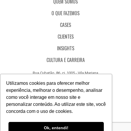
QUEM SOMOS
O QUE FAZEMOS
CASES
CLIENTES
INSIGHTS
CULTURA E CARREIRA
Rua Cubatão, 86, cj. 1005 - Vila Mariana
São Paulo - SP - Brasil - CEP 04013-000
Utilizamos cookies para oferecer melhor
experiência, melhorar o desempenho, analisar
CÓDIGO DE ÉTICA
como você interage em nosso site e
CANAL DE DENÚNCIAS
personalizar conteúdo. Ao utilizar este site, você
concorda com o uso de cookies.
(11) 3388.3040
Acesse
Acesse
Acesse
Acesse
Acesse
Acesse
Ok, entendi!