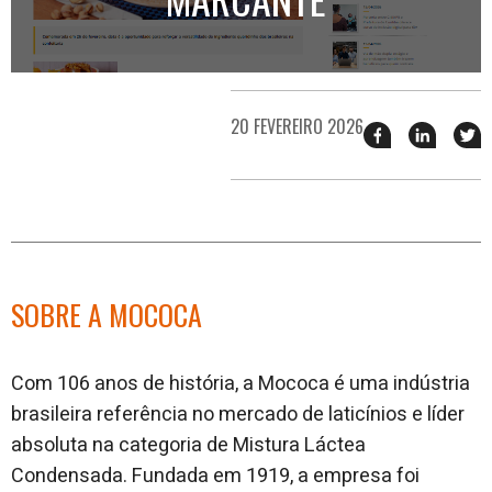
20 FEVEREIRO 2026
Compartilhar
Compart
T
esse
esse
e
post
post
n
no
no
j
Facebook
linkedin
SOBRE A MOCOCA
Com 106 anos de história, a Mococa é uma indústria
brasileira referência no mercado de laticínios e líder
absoluta na categoria de Mistura Láctea
Condensada. Fundada em 1919, a empresa foi