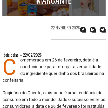
22 FEVEREIRO 2026
Compartilhar
Compart
T
esse
esse
e
post
post
n
no
no
j
Facebook
linkedin
ideia delas – 22/02/2026
C
omemorada em 26 de fevereiro, data é a
oportunidade para reforçar a versatilidade
do ingrediente queridinho dos brasileiros na
confeitaria
Originário do Oriente, o pistache é uma tendência de
consumo em todo o mundo. Dado o sucesso entre os
consumidores, a data de 26 de fevereiro foi instituída