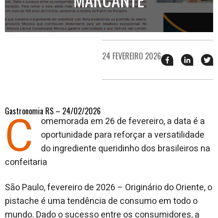
24 FEVEREIRO 2026
Compartilhar
Compart
T
esse
esse
e
post
post
n
no
no
j
Facebook
linkedin
Gastronomia RS – 24/02/2026
C
omemorada em 26 de fevereiro, a data é a
oportunidade para reforçar a versatilidade
do ingrediente queridinho dos brasileiros na
confeitaria
São Paulo, fevereiro de 2026 – Originário do Oriente, o
pistache é uma tendência de consumo em todo o
mundo. Dado o sucesso entre os consumidores, a