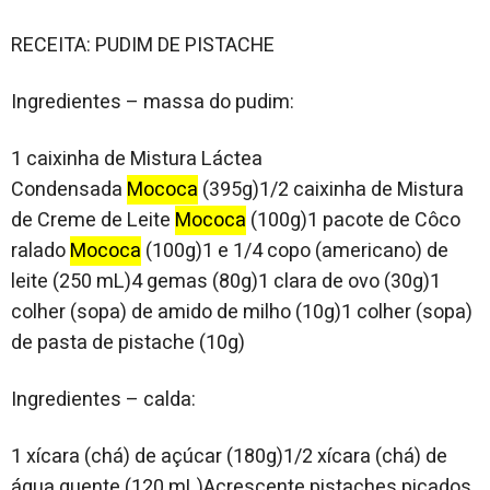
RECEITA: PUDIM DE PISTACHE
Ingredientes – massa do pudim:
1 caixinha de Mistura Láctea
Condensada
Mococa
(395g)1/2 caixinha de Mistura
de Creme de Leite
Mococa
(100g)1 pacote de Côco
ralado
Mococa
(100g)1 e 1/4 copo (americano) de
leite (250 mL)4 gemas (80g)1 clara de ovo (30g)1
colher (sopa) de amido de milho (10g)1 colher (sopa)
de pasta de pistache (10g)
Ingredientes – calda:
1 xícara (chá) de açúcar (180g)1/2 xícara (chá) de
água quente (120 mL)Acrescente pistaches picados