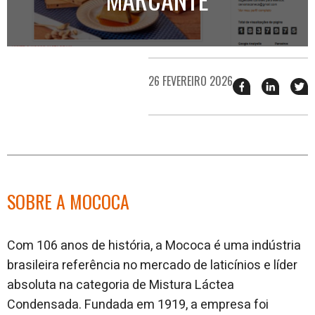
26 FEVEREIRO 2026
Compartilhar
Compart
T
esse
esse
e
post
post
n
no
no
j
Facebook
linkedin
SOBRE A MOCOCA
Com 106 anos de história, a Mococa é uma indústria
brasileira referência no mercado de laticínios e líder
absoluta na categoria de Mistura Láctea
Condensada. Fundada em 1919, a empresa foi