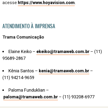
acesse
https://www.hoyavision.com
.
ATENDIMENTO À IMPRENSA
Trama Comunicação
Elaine Keiko –
ekeiko@tramaweb.com.br
– (11)
95689-2867
Kênia Santos –
kenia@tramaweb.com.br
–
(11) 94214-9659
Paloma Funduklian –
paloma@tramaweb.com.br
– (11) 93208-6977