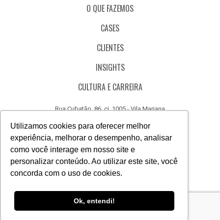
O QUE FAZEMOS
CASES
CLIENTES
INSIGHTS
CULTURA E CARREIRA
Rua Cubatão, 86, cj. 1005 - Vila Mariana
São Paulo - SP - Brasil - CEP 04013-000
Utilizamos cookies para oferecer melhor
experiência, melhorar o desempenho, analisar
CÓDIGO DE ÉTICA
como você interage em nosso site e
CANAL DE DENÚNCIAS
personalizar conteúdo. Ao utilizar este site, você
concorda com o uso de cookies.
(11) 3388.3040
Acesse
Acesse
Acesse
Acesse
Acesse
Acesse
Ok, entendi!
nosso
nosso
nosso
nosso
nosso
nosso
Facebook
Instagram
Linkedin
Whatsapp
Twitter
Canal