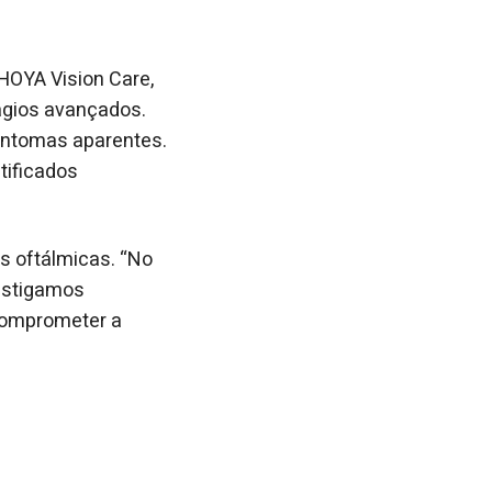
HOYA Vision Care,
ágios avançados.
sintomas aparentes.
tificados
es oftálmicas. “No
vestigamos
 comprometer a