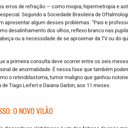
 os erros de refração — como miopia, hipermetropia e a
pecial. Segundo a Sociedade Brasileira de Oftalmologia
m apresentar algum desses problemas. “Pais e profess
omo desalinhamento dos olhos, reflexo branco nas pupil
cabeça ou a necessidade de se aproximar da TV ou do qu
e a primeira consulta deve ocorrer entre os seis mese
 sinal de anormalidade. É nessa fase que também podem
mo o retinoblastoma, tumor maligno que ganhou notori
a de Tiago Leifert e Daiana Garbin, aos 11 meses.
SSO: O NOVO VILÃO