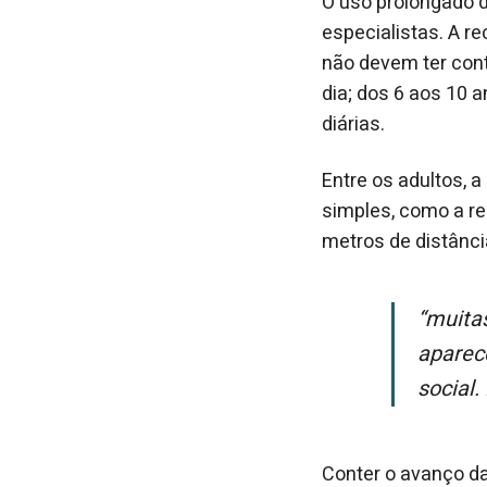
O uso prolongado d
especialistas. A r
não devem ter cont
dia; dos 6 aos 10 a
diárias.
Entre os adultos,
simples, como a reg
metros de distânci
“Muitas vezes, a criança não consegue relatar o problema, mas ele
aparec
social.
Conter o avanço da