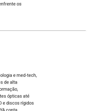
enfrente os
ologia e med-tech,
s de alta
formação,
tes ópticas até
 e discos rígidos
OYA conta