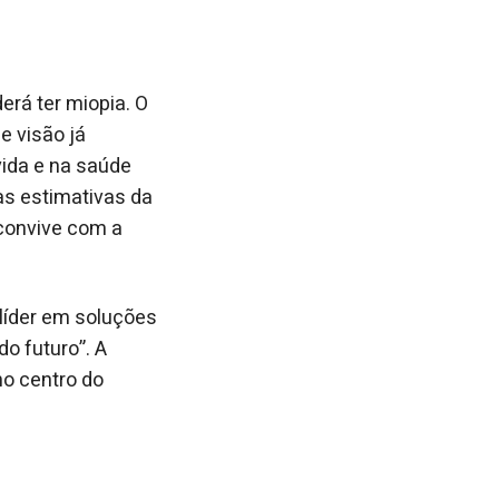
rá ter miopia. O
e visão já
vida e na saúde
 as estimativas da
convive com a
líder em soluções
do futuro”. A
o centro do