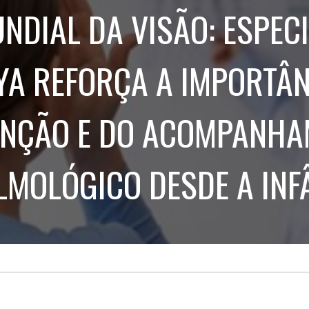
Treinamento
Stake
NDIAL DA VISÃO: ESPEC
de
Aculturamento
Eventos
Corpo
Comunicação
Integrada
Relatórios de
YA REFORÇA A IMPORTÂN
Susten
ENÇÃO E DO ACOMPANHA
LMOLÓGICO DESDE A INF