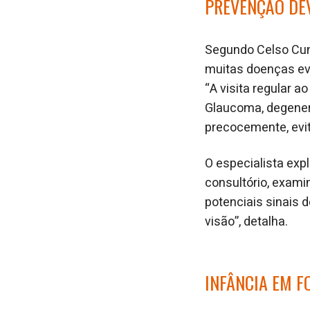
PREVENÇÃO DEV
Segundo Celso Cun
muitas doenças ev
“A visita regular 
Glaucoma, degenera
precocemente, evit
O especialista exp
consultório, exam
potenciais sinais
visão”, detalha.
INFÂNCIA EM F