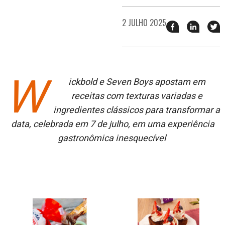
2 JULHO 2025
Compartilhar
Compart
T
esse
esse
e
post
post
n
no
no
j
Facebook
linkedin
W
ickbold e Seven Boys apostam em
receitas com texturas variadas e
ingredientes clássicos para transformar a
data, celebrada em 7 de julho, em uma experiência
gastronômica inesquecível