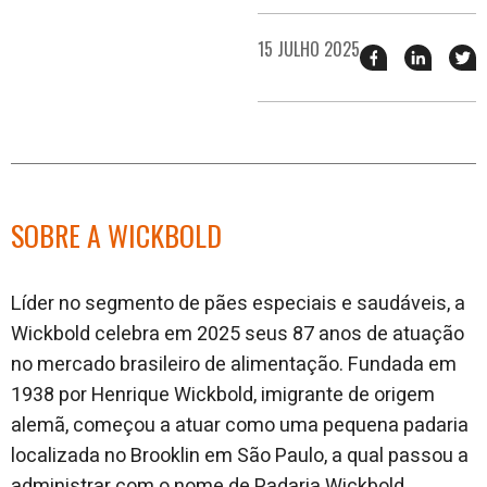
15 JULHO 2025
Compartilhar
Compart
T
esse
esse
e
post
post
n
no
no
j
Facebook
linkedin
SOBRE A WICKBOLD
L
íder no segmento de pães especiais e saudáveis, a
Wickbold celebra em 2025 seus 87 anos de atuação
no mercado brasileiro de alimentação. Fundada em
1938 por Henrique Wick
bold, imigrante de origem
alemã, começou a atuar como uma pequena padaria
localizada no Brooklin em São Paulo, a qual passou a
administrar com o nome de Padaria Wickbold.