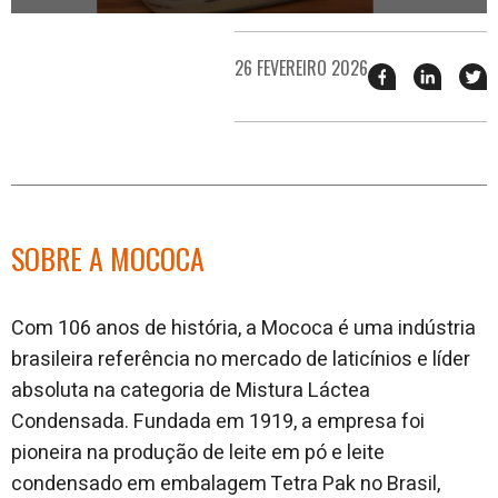
26 FEVEREIRO 2026
Compartilhar
Compart
T
esse
esse
e
post
post
n
no
no
j
Facebook
linkedin
SOBRE A MOCOCA
Com 106 anos de história, a Mococa é uma indústria
brasileira referência no mercado de laticínios e líder
absoluta na categoria de Mistura Láctea
Condensada. Fundada em 1919, a empresa foi
pioneira na produção de leite em pó e leite
condensado em embalagem Tetra Pak no Brasil,