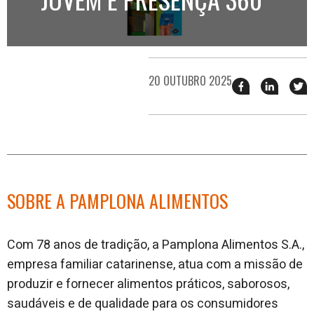
20 OUTUBRO 2025
Compartilhar
Compart
T
esse
esse
e
post
post
n
no
no
j
Facebook
linkedin
SOBRE A PAMPLONA ALIMENTOS
Com 78 anos de tradição, a Pamplona Alimentos S.A.,
empresa familiar catarinense, atua com a missão de
produzir e fornecer alimentos práticos, saborosos,
saudáveis e de qualidade para os consumidores