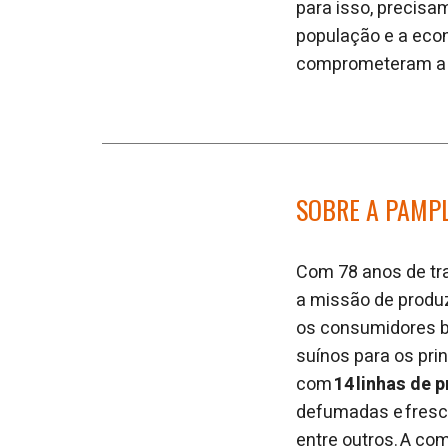
para isso, precisa
população e a eco
comprometeram a re
SOBRE A PAMP
Com 78 anos de tra
a missão de produz
os consumidores br
suínos para os prin
com
14 linhas de 
defumadas e fresca
entre outros. A co