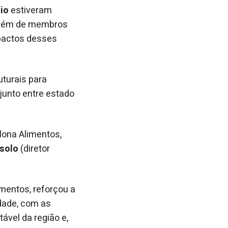
lio
estiveram
, além de membros
mpactos desses
uturais para
njunto entre estado
plona Alimentos,
ssolo
(diretor
mentos, reforçou a
dade, com as
vel da região e,