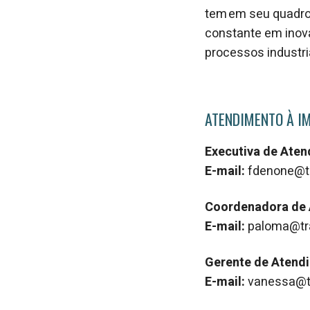
tem em seu quadr
constante em inova
processos industr
ATENDIMENTO À I
Executiva de Ate
E-mail:
fdenone@t
Coordenadora de
E-mail:
paloma@tr
Gerente de Atend
E-mail:
vanessa@t