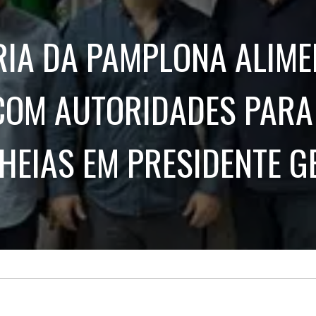
Treinamento
Stake
de
Aculturamento
Eventos
RIA DA PAMPLONA ALIME
Corpo
Comunicação
Integrada
Relatórios de
Susten
COM AUTORIDADES PARA
HEIAS EM PRESIDENTE G