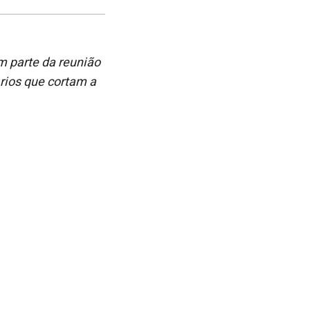
post
post
nova
no
no
janela
Facebook
linkedin
am parte da reunião
rios que cortam a