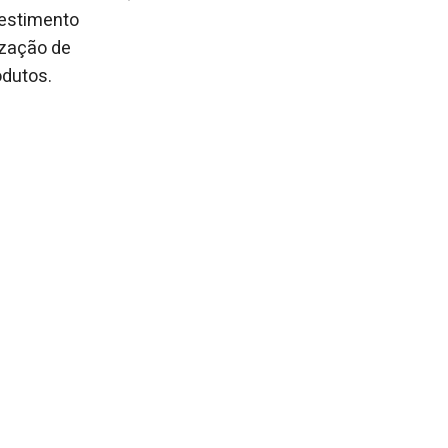
vestimento
ização de
odutos.