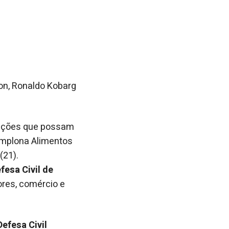
olon, Ronaldo Kobarg
luções que possam
Pamplona Alimentos
(21).
fesa Civil de
dores, comércio e
efesa Civil