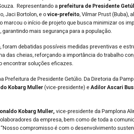
 Souza. Representando a
prefeitura de Presidente Getú
o, Jaci Bortolon, e o
vice-prefeito
, Vilmar Prust (Buba)
ão marcou o início de projeto que busca minimizar os i
, garantindo mais segurança para a população.
, foram debatidas possíveis medidas preventivas e estr
ma das cheias, reforçando a importância do trabalho co
 encontrar soluções eficazes.
na Prefeitura de Presidente Getúlio. Da Diretoria da Pam
do Kobarg Muller
(vice-presidente) e
Adilor Ascari Bu
onaldo Kobarg Muller,
vice-presidente da Pamplona Ali
olaboradores da empresa, bem como de toda a comuni
. “Nosso compromisso é com o desenvolvimento sustentá