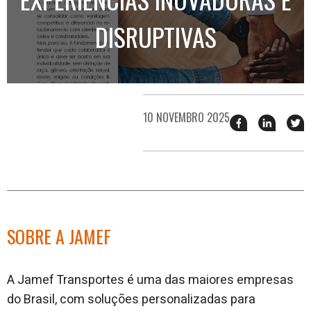
DISRUPTIVAS
10 NOVEMBRO 2025
Compartilhar
Compart
T
esse
esse
e
post
post
n
no
no
j
Facebook
linkedin
SOBRE A JAMEF
A Jamef Transportes é uma das maiores empresas
do Brasil, com soluções personalizadas para