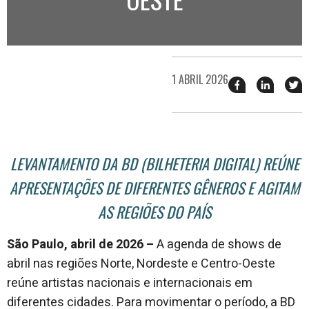
1 ABRIL 2026
Compartilhar
Compart
T
esse
esse
e
post
post
n
no
no
j
Facebook
linkedin
LEVANTAMENTO DA BD (BILHETERIA DIGITAL) REÚNE
APRESENTAÇÕES DE DIFERENTES GÊNEROS E AGITAM
AS REGIÕES DO PAÍS
São Paulo, abril de 2026
–
A agenda de shows de
abril nas regiões Norte, Nordeste e Centro-Oeste
reúne artistas nacionais e internacionais em
diferentes cidades. Para movimentar o período, a BD