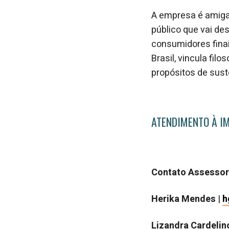
A empresa é amiga 
público que vai de
consumidores finai
Brasil, vincula fi
propósitos de sust
ATENDIMENTO À I
Contato Assessor
Herika Mendes
|
h
Lizandra Cardelin