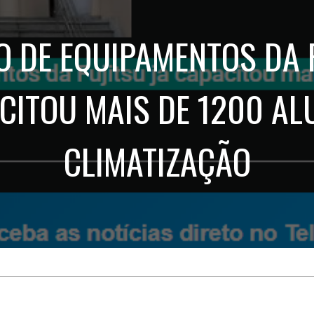
Treinamento
Stake
de
Aculturamento
Eventos
 DE EQUIPAMENTOS DA 
Corpo
Comunicação
Integrada
Relatórios de
Susten
CITOU MAIS DE 1200 A
CLIMATIZAÇÃO