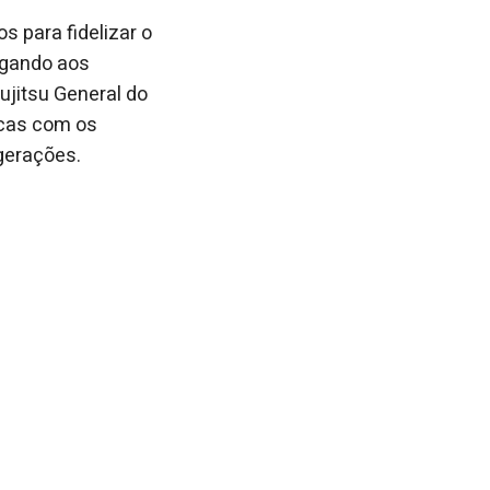
 para fidelizar o
egando aos
ujitsu General do
gicas com os
gerações.