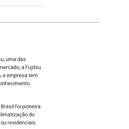
post
post
nova
no
no
janela
Facebook
linkedin
tsu, uma das
ercado, a Fujitsu
o, a empresa tem
conhecimento
rasil foi pioneira
climatização do
u residenciais.